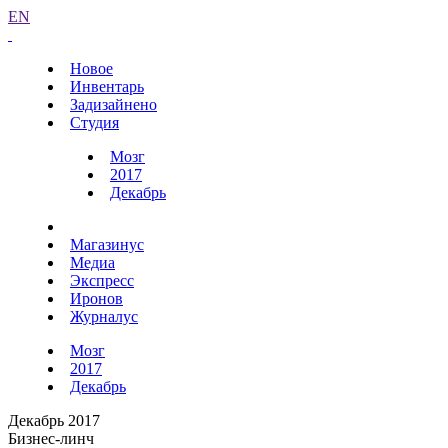
EN
Новое
Инвентарь
Задизайнено
Студия
Мозг
2017
Декабрь
Магазинус
Медиа
Экспресс
Иронов
Журналус
Мозг
2017
Декабрь
Декабрь 2017
Бизнес-линч