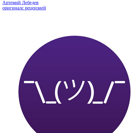
Артемий Лебедев
оригинал
с рецензией