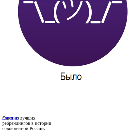
Один из лучших
логотип
ребрендингов в истории
современной России.