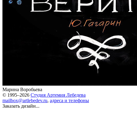
Марина Воробьева
© 1995–2026
Студия Артемия Лебедева
mailbox@artlebedev.ru
,
адреса и телефоны
Заказать дизайн...