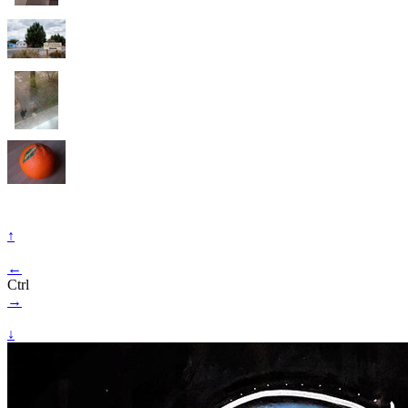
↑
←
Ctrl
→
↓