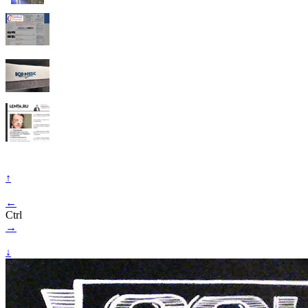
↑
←
Ctrl
→
↓