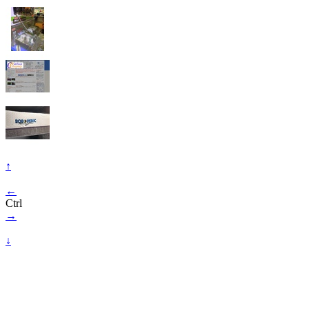
↑
←
Ctrl
→
↓