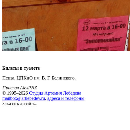
Билеты в туалете
Пенза, ЦПКиО им. В. Г. Белинского.
Прислал AlexPNZ
© 1995–2026
Студия Артемия Лебедева
mailbox@artlebedev.ru
,
адреса и телефоны
Заказать дизайн...