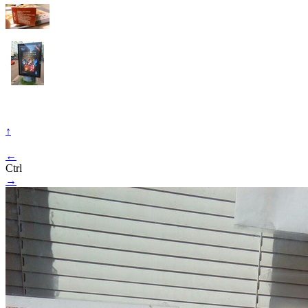
↑
←
Ctrl
→