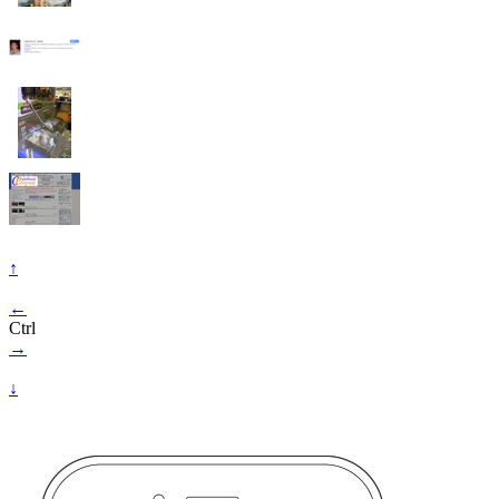
↑
←
Ctrl
→
↓