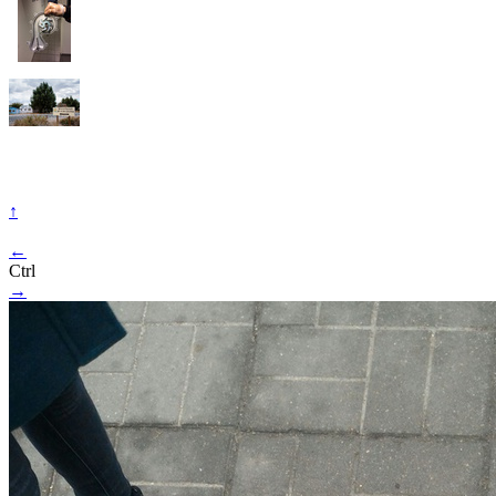
↑
←
Ctrl
→