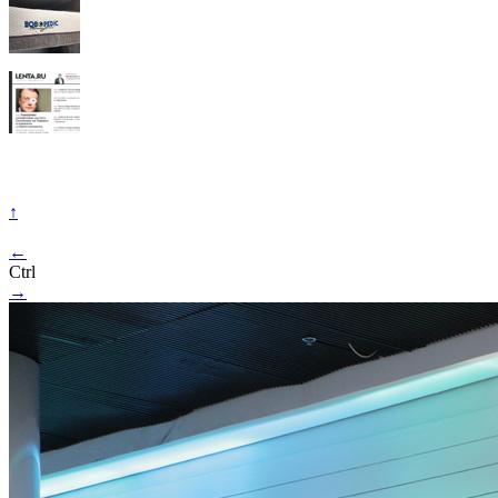
↑
←
Ctrl
→