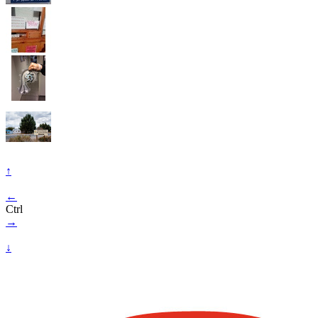
↑
←
Ctrl
→
↓