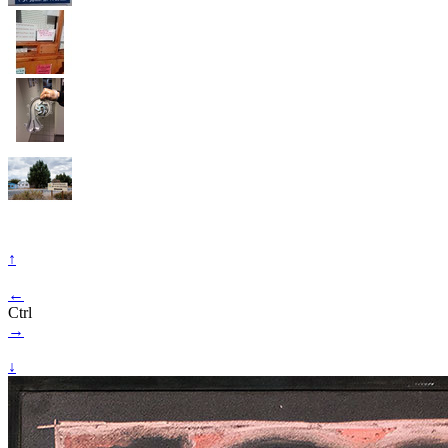
↑
←
Ctrl
→
↓