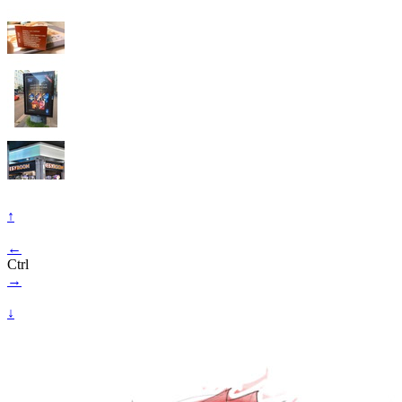
↑
←
Ctrl
→
↓