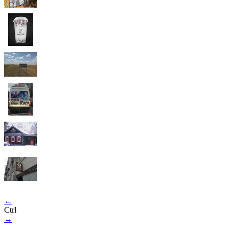
←
Ctrl
→