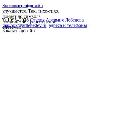
Знак постепенно
логотип
графдизайн
улучшается. Так, тихо-тихо,
дойдет до символа
© 1995–2026
Студия Артемия Лебедева
лондонской транспортной
mailbox@artlebedev.ru
,
адреса и телефоны
системы.
Заказать дизайн...