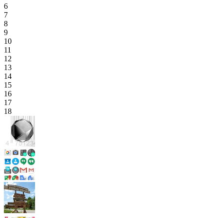
6
7
8
9
10
11
12
13
14
15
16
17
18