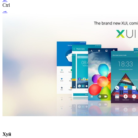
Ctrl
→
Хуй