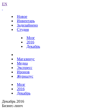
EN
Новое
Инвентарь
Задизайнено
Студия
Мозг
2016
Декабрь
Магазинус
Медиа
Экспресс
Иронов
Журналус
Мозг
2016
Декабрь
Декабрь 2016
Бизнес-линч