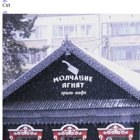
Ctrl
→