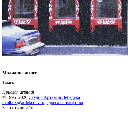
Молчание ягнят
Томск.
Прислал artmadi
© 1995–2026
Студия Артемия Лебедева
mailbox@artlebedev.ru
,
адреса и телефоны
Заказать дизайн...