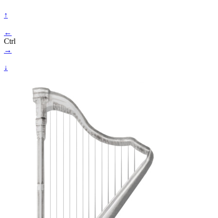
↑
←
Ctrl
→
↓