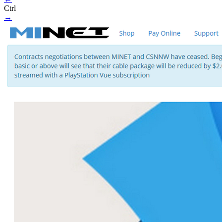
Ctrl
→