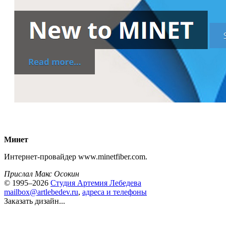
Минет
Интернет-провайдер www.minetfiber.com.
Прислал Макс Осокин
© 1995–2026
Студия Артемия Лебедева
mailbox@artlebedev.ru
,
адреса и телефоны
Заказать дизайн...