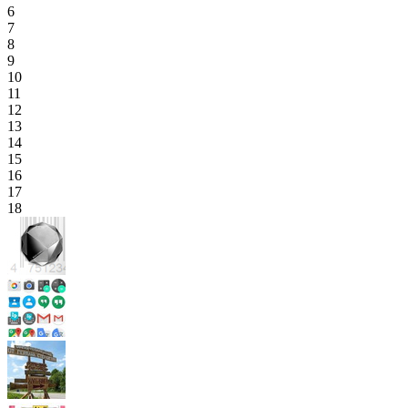
6
7
8
9
10
11
12
13
14
15
16
17
18