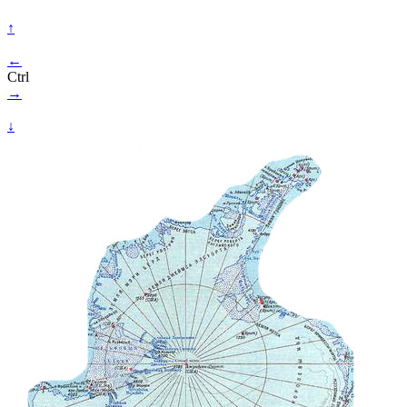
↑
←
Ctrl
→
↓