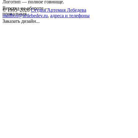
Логотип — полное говнище.
Верстка на обороте —
© 1995–2026
Студия Артемия Лебедева
провальная.
mailbox@artlebedev.ru
,
адреса и телефоны
Заказать дизайн...