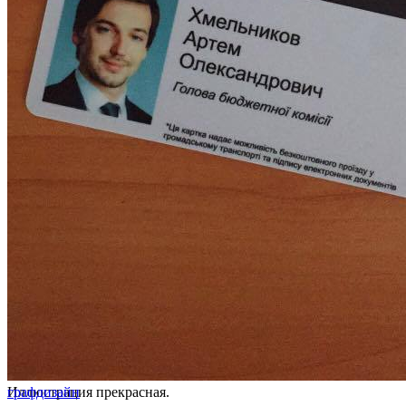
Иллюстрация прекрасная.
графдизайн