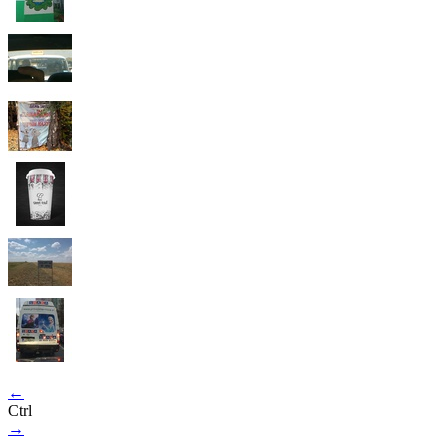
←
Ctrl
→