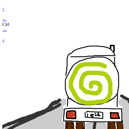
↑
←
Ctrl
→
↓