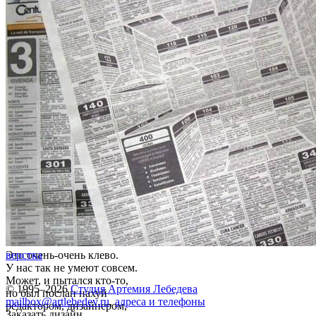
Это очень-очень клево.
верстка
У нас так не умеют совсем.
Может, и пытался кто-то,
© 1995–2026
Студия Артемия Лебедева
но был послан нахуй
mailbox@artlebedev.ru
,
адреса и телефоны
редактором, дизайнером,
Заказать дизайн...