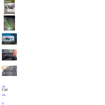
←
Ctrl
→
↓