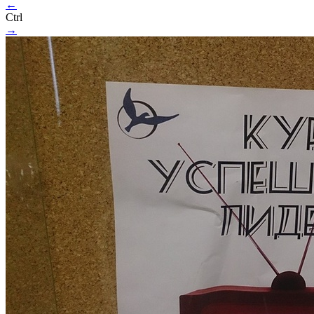
←
Ctrl
→