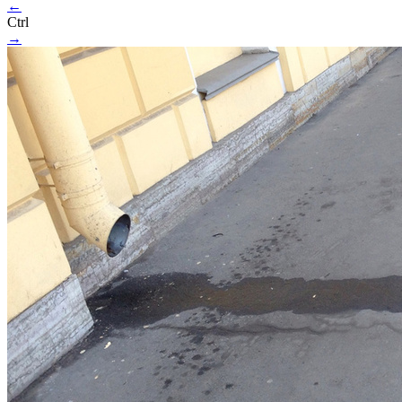
←
Ctrl
→