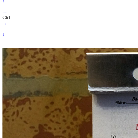
↑
←
Ctrl
→
↓