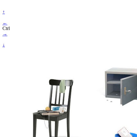
↑
←
Ctrl
→
↓