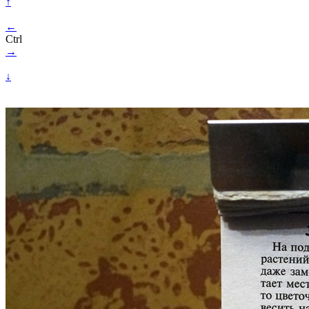
↑
←
Ctrl
→
↓