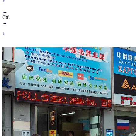
↑
←
Ctrl
→
↓