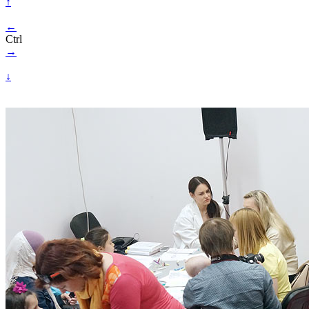
↑
←
Ctrl
→
↓