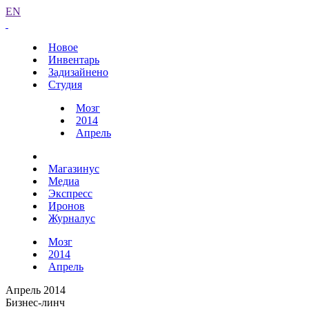
EN
Новое
Инвентарь
Задизайнено
Студия
Мозг
2014
Апрель
Магазинус
Медиа
Экспресс
Иронов
Журналус
Мозг
2014
Апрель
Апрель 2014
Бизнес-линч