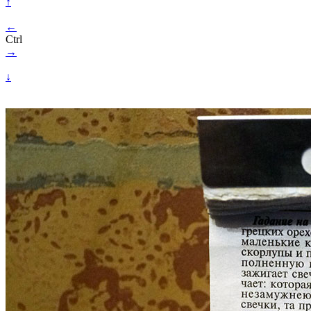
↑
←
Ctrl
→
↓