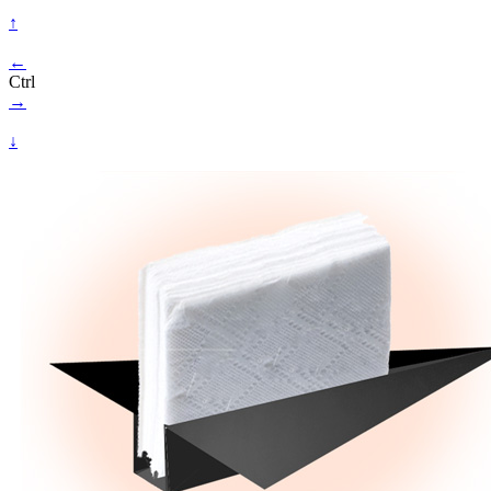
↑
←
Ctrl
→
↓