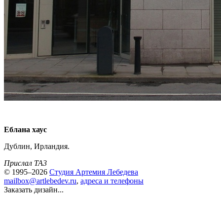
Еблана хаус
Дублин, Ирландия.
Прислал TA3
© 1995–2026
Студия Артемия Лебедева
mailbox@artlebedev.ru
,
адреса и телефоны
Заказать дизайн...