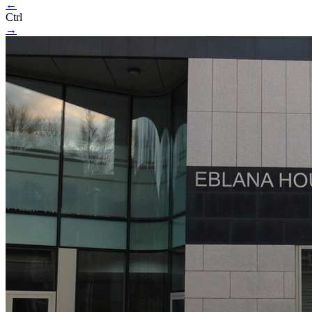
←
Ctrl
→