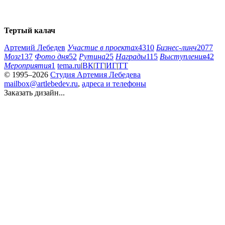
Тертый калач
Артемий Лебедев
Участие в проектах
4310
Бизнес-линч
2077
Мозг
137
Фото дня
52
Рутина
25
Награды
115
Выступления
42
Мероприятия
1
tema.ru
|
ВК
|
ТГ
|
ИГ
|
ТТ
© 1995–2026
Студия Артемия Лебедева
mailbox@artlebedev.ru
,
адреса и телефоны
Заказать дизайн...