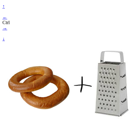
↑
←
Ctrl
→
↓