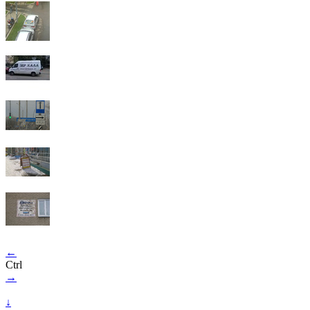
←
Ctrl
→
↓