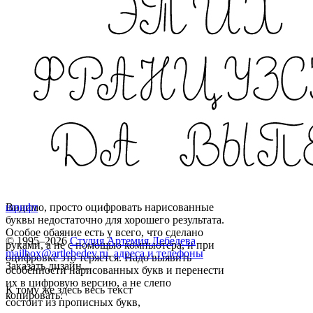
Видимо, просто оцифровать нарисованные
шрифт
буквы недостаточно для хорошего результата.
Особое обаяние есть у всего, что сделано
© 1995–2026
Студия Артемия Лебедева
руками, а не с помощью компьютера, и при
mailbox@artlebedev.ru
,
адреса и телефоны
оцифровке это теряется. Надо выявить
Заказать дизайн...
особенности нарисованных букв и перенести
их в цифровую версию, а не слепо
К тому же здесь весь текст
копировать.
состоит из прописных букв,