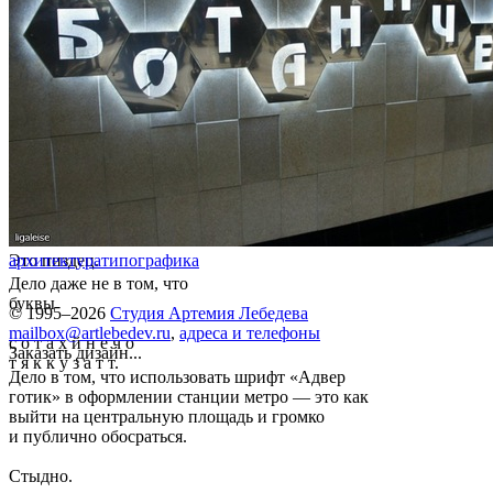
Это пиздец.
архитектура
типографика
Дело даже не в том, что
буквы
© 1995–2026
Студия Артемия Лебедева
mailbox@artlebedev.ru
,
адреса и телефоны
с о т а х й н е ч о
Заказать дизайн...
т я к к у з а т т.
Дело в том, что использовать шрифт «Адвер
готик» в оформлении станции метро — это как
выйти на центральную площадь и громко
и публично обосраться.
Стыдно.