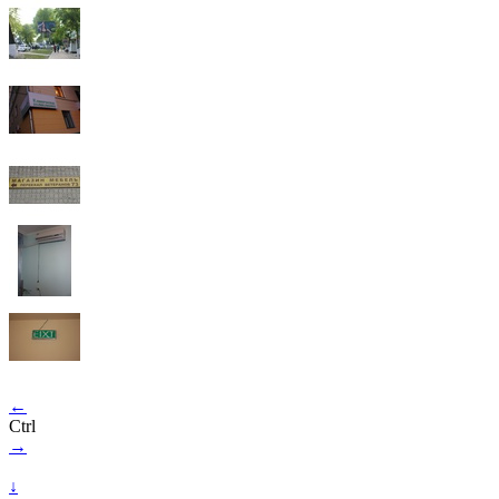
←
Ctrl
→
↓