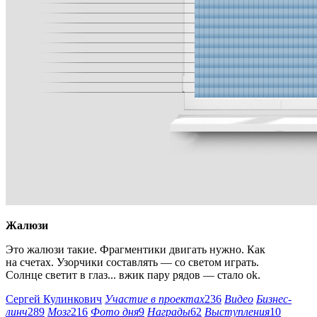
Жалюзи
Это жалюзи такие. Фрагментики двигать нужно. Как
на счетах. Узорчики составлять — со светом играть.
Солнце светит в глаз... вжик пару рядов — стало ok.
Сергей Кулинкович
Участие в проектах
236
Видео
Бизнес-
линч
289
Мозг
216
Фото дня
9
Награды
62
Выступления
10