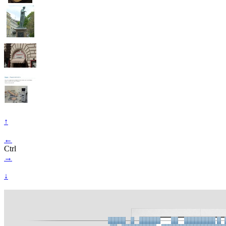
↑
←
Ctrl
→
↓