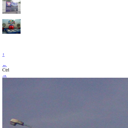
↑
←
Ctrl
→