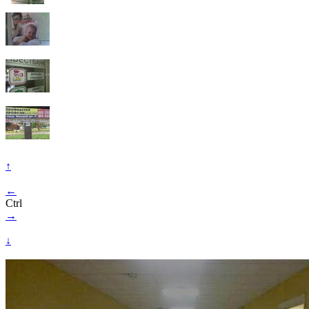
↑
←
Ctrl
→
↓