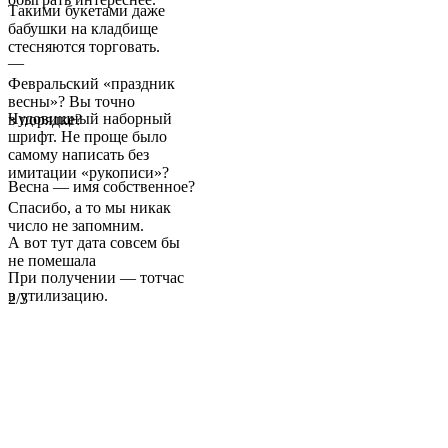
Такими букетами даже
бабушки на кладбище
стесняются торговать.
—
Февральский «праздник
весны»? Вы точно
Чудовищный наборный
в порядке?
шрифт. Не проще было
самому написать без
имитации «рукописи»?
Весна — имя собственное?
Спасибо, а то мы никак
число не запомним.
А вот тут дата совсем бы
не помешала
При получении — тотчас
в утилизацию.
2/3