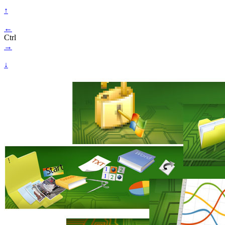
↑
←
Ctrl
→
↓