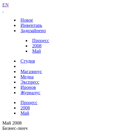
EN
Новое
Инвентарь
Задизайнено
Процесс
2008
Май
Студия
Магазинус
Медиа
Экспресс
Иронов
Журналус
Процесс
2008
Май
Май 2008
Бизнес-линч