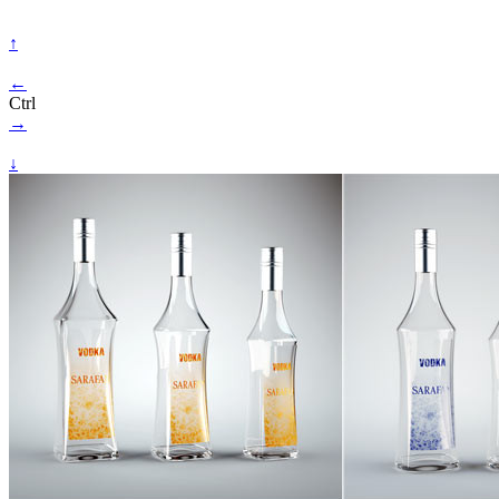
↑
←
Ctrl
→
↓