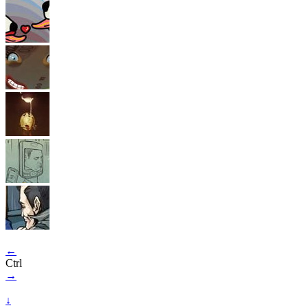
←
Ctrl
→
↓