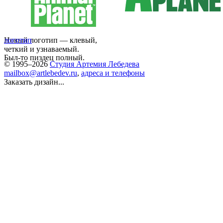
Новый логотип — клевый,
логотип
четкий и узнаваемый.
Был-то пиздец полный.
© 1995–2026
Студия Артемия Лебедева
mailbox@artlebedev.ru
,
адреса и телефоны
Заказать дизайн...