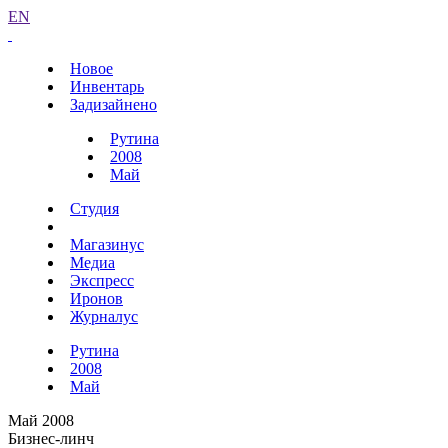
EN
Новое
Инвентарь
Задизайнено
Рутина
2008
Май
Студия
Магазинус
Медиа
Экспресс
Иронов
Журналус
Рутина
2008
Май
Май 2008
Бизнес-линч