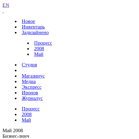
EN
Новое
Инвентарь
Задизайнено
Процесс
2008
Май
Студия
Магазинус
Медиа
Экспресс
Иронов
Журналус
Процесс
2008
Май
Май 2008
Бизнес-линч