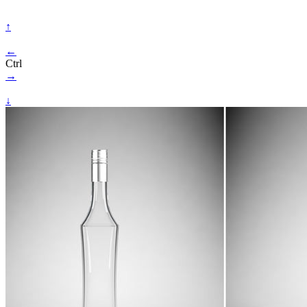
↑
←
Ctrl
→
↓