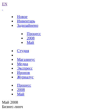
EN
Новое
Инвентарь
Задизайнено
Процесс
2008
Май
Студия
Магазинус
Медиа
Экспресс
Иронов
Журналус
Процесс
2008
Май
Май 2008
Бизнес-линч