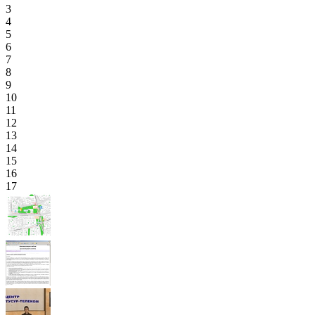
3
4
5
6
7
8
9
10
11
12
13
14
15
16
17