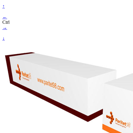
↑
←
Ctrl
→
↓